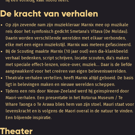
hij een volledig kaal hoofd heeft.
De kracht van verhalen
Op zijn zevende nam zijn muziekleraar Marnix mee op muzikale
reis door het symfonisch gedicht Smetana’s Vltava (De Moldau).
Daarin worden verschillende werelden met elkaar verbonden,
elke met een eigen muziekstijl. Marnix was meteen gefascineerd.
Bij de Scouting maakte Marnix (10 jaar oud) een dia-klankbeeld:
verhaal bedenken, script schrijven, locatie scouten, dia’s maken
met speciale effect-lenzen, voice-over, muziek… Daar is de liefde
aangewakkerd voor het creëren van eigen beleveniswerelden.
Theatrale verhalen vertellen, heeft Marnix altijd geboeid. De basis
ligt in belevingen maken en nieuwe werelden scheppen.
Tijdens een reis door Nieuw-Zeeland werd hij geïnspireerd door
Maori-verhalen. Een presentatie in het Rotorua Museum / Te
Whare Taonga o Te Arawa blies hem van zijn stoel. Mauri staat voor
levenskracht en is volgens de Maori overal in de natuur te vinden.
Een blijvende inspiratie.
Theater