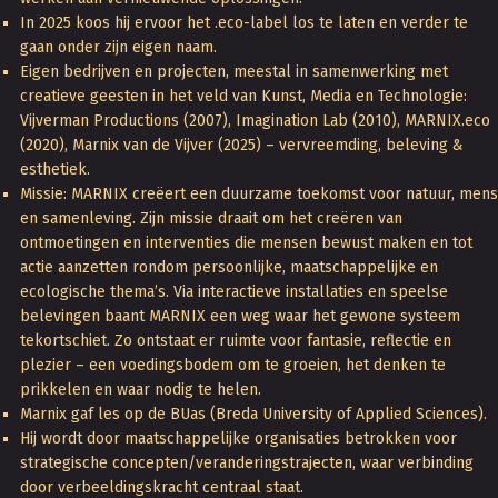
In 2025 koos hij ervoor het .eco-label los te laten en verder te
gaan onder zijn eigen naam.
Eigen bedrijven en projecten, meestal in samenwerking met
creatieve geesten in het veld van Kunst, Media en Technologie:
Vijverman Productions (2007), Imagination Lab (2010), MARNIX.eco
(2020), Marnix van de Vijver (2025) – vervreemding, beleving &
esthetiek.
Missie: MARNIX creëert een duurzame toekomst voor natuur, mens
en samenleving. Zijn missie draait om het creëren van
ontmoetingen en interventies die mensen bewust maken en tot
actie aanzetten rondom persoonlijke, maatschappelijke en
ecologische thema’s. Via interactieve installaties en speelse
belevingen baant MARNIX een weg waar het gewone systeem
tekortschiet. Zo ontstaat er ruimte voor fantasie, reflectie en
plezier – een voedingsbodem om te groeien, het denken te
prikkelen en waar nodig te helen.
Marnix gaf les op de BUas (Breda University of Applied Sciences).
Hij wordt door maatschappelijke organisaties betrokken voor
strategische concepten/veranderingstrajecten, waar verbinding
door verbeeldingskracht centraal staat.