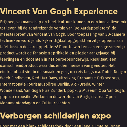
Vincent Van Gogh Experience
Erfgoed, vakmanschap en beeldcultuur komen in een innovatieve mix
tot leven bij de rondreizende versie van ‘De Aardappeleters’, de
meesterproef van Vincent van Gogh. Door toepassing van 3D-camera
technieken word je als kijker digitaal opgepakt en zit je opeens aan
tafel tussen de aardappeleters! Door te werken aan een gezamenlijk
product wordt de fantasie geprikkeld en plezier aangejaagd bij
leerlingen en docenten in het beroepsonderwijs. Resultaat: een
iconisch eindproduct waar duizenden mensen van genoten. Het
eindresultaat viel in de smaak en ging op reis langs o.a. Dutch Design
Week Eindhoven, Red Hair Days, uitreiking Brabantse Erfgoedprijs,
Internationale Tourismusbörse Berlijn, ART-Breda, Winter
Wonderland, Van Gogh Huis Zundert, pop-up Museum Opa Van Gogh,
pop-up expositie Welkom in de wereld van Gogh, diverse Open
Monumentendagen en Cultuurnachten.
Verborgen schilderijen expo
Door met een blank schildersdoek door een lege ruimte te lopen,