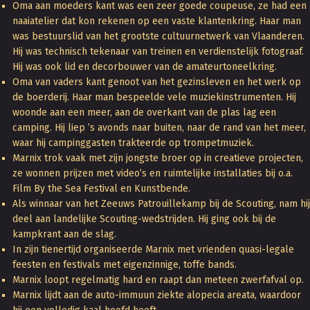
Oma aan moeders kant was een zeer goede coupeuse, ze had een
naaiatelier dat kon rekenen op een vaste klantenkring. Haar man
was bestuurslid van het grootste cultuurnetwerk van Vlaanderen.
Hij was technisch tekenaar van treinen en verdienstelijk fotograaf.
Hij was ook lid en decorbouwer van de amateurtoneelkring.
Oma van vaders kant genoot van het gezinsleven en het werk op
de boerderij. Haar man bespeelde vele muziekinstrumenten. Hij
woonde aan een meer, aan de overkant van de plas lag een
camping. Hij liep ’s avonds naar buiten, naar de rand van het meer,
waar hij campinggasten trakteerde op trompetmuziek.
Marnix trok vaak met zijn jongste broer op in creatieve projecten,
ze wonnen prijzen met video’s en ruimtelijke installaties bij o.a.
Film By the Sea Festival en Kunstbende.
Als winnaar van het Zeeuws Patrouillekamp bij de Scouting, nam hij
deel aan landelijke Scouting-wedstrijden. Hij ging ook bij de
kampkrant aan de slag.
In zijn tienertijd organiseerde Marnix met vrienden quasi-legale
feesten en festivals met eigenzinnige, toffe bands.
Marnix loopt regelmatig hard en raapt dan meteen zwerfafval op.
Marnix lijdt aan de auto-immuun ziekte alopecia areata, waardoor