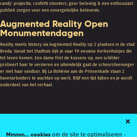
candy’ projectie, confetti shooters, geur beleving & een enthousiast
publiek zorgen voor een onvergetelijke belevenis.
Augmented Reality Open
Monumentendagen
Reality meets history via Augmented Reality op 2 plaatsen in de stad
Breda. Vanuit het Stadhuis kijk je naar 19-eeuwse Kerkenhuisjes die
tot leven komen. Een dame frist de kussens op, een schilder
probeert haar te versieren en uiteindelijk gaat de schoorsteenveger
er met haar vandoor. Bij La Bohème aan de Prinsenkade staan 2
havenarbeiders te wachten op werk. Blijf een tijd kijken en je wordt
onderdeel van het verhaal.
+31 (0) 6 1606 8046
om de site te optimaliseren -
Mmmm... cookies
E-MAIL MARNIX