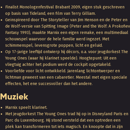
Finalist Monologenfestival Brabant 2009, eigen stuk geschreven
op basis van Tideland, een film van Terry Gilliam.
Geïnspireerd door The Storyteller van Jim Henson en de Peter en
de Wolf-versie van Spitting Image (Peter and the Wolf: A Prokofiev
Fantasy 1993), maakte Marnix een eigen remake, een multimediaal
schouwspel waarvoor de hele familie werd ingezet. Met
schimmenspel, levensgrote poppen, licht en geluid.
Op 17-jarige leeftijd ontwierp hij décors, o.a. voor jeugdorkest The
Young Ones (waar hij klarinet speelde). Hoogtepunt: Uit een
vliegtuig achter het podium werd de cockpit opgetakeld.
Voorliefde voor licht ontwikkeld. Jarenlang lichtontwerper en
lichtman geweest van een cabaretier. Meestal met eigen speciale
effecten, het ene succesvoller dan het andere.
Muziek
Marnix speelt klarinet.
Met jeugdorkest The Young Ones trad hij op in Disneyland Paris en
Parc du Luxembourg. Hij stond versteld dat een optreden een
plek kan transformeren tot iets magisch. En knoopte dat in zijn