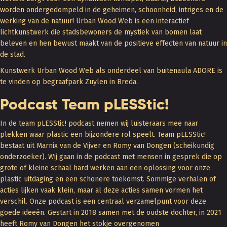
worden ondergedompeld in de geheimen, schoonheid, intriges en de
werking van de natuur! Urban Wood Web is een interactief
lichtkunstwerk die stadsbewoners de mystiek van bomen laat
beleven en hen bewust maakt van de positieve effecten van natuur in
de stad.
Kunstwerk Urban Wood Web als onderdeel van buitenaula ADORE is
te vinden op begraafpark Zuylen in Breda.
Podcast Team pLESStic!
In de team pLESStic! podcast nemen wij luisteraars mee naar
plekken waar plastic een bijzondere rol speelt. Team pLESStic!
bestaat uit Marnix van de Vijver en Romy van Dongen (scheikundig
onderzoeker). Wij gaan in de podcast met mensen in gesprek die op
grote of kleine schaal hard werken aan een oplossing voor onze
plastic uitdaging en een schonere toekomst. Sommige verhalen of
acties lijken vaak klein, maar al deze acties samen vormen het
verschil. Onze podcast is een centraal verzamelpunt voor deze
goede ideeën. Gestart in 2018 samen met de oudste dochter, in 2021
heeft Romy van Dongen het stokje overgenomen